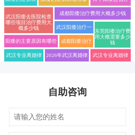
现有哪些？阳
些？2026年科学治疗
需要做哪些检查
成都阳痿治疗费用大概多少钱
武汉阳痿去医院检查
哪些项目治疗费用大
痿怎么治疗才
方法与日常调理指南
日常注意什么
2026
武汉阳痿治疗一
概多少钱
东莞阳痿治疗费
能有效恢复
用大概需要多少
般需要多少钱
阳痿的主要原因有哪些
成都阳痿治疗
钱
及日常预防措施
费用大概多少
武汉专业离婚律
2026年武汉离婚律
武汉专业离婚律
师解读2026新
师收费标准及在线
师在线免费咨询
规：协议离婚与
咨询全攻略，本地
｜快速处理财产
自助咨询
诉讼离婚全流程
专业团队这样选不
分割与孩子抚养
避坑指南
吃亏
权纠纷｜2026年
离婚必备法律指
南