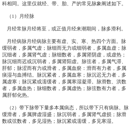
科相同。这里仅就经、带、胎、产的常见脉象阐述如下。
（1）月经脉
月经常脉月经将至，或正值月经来潮期间，脉多滑利。
月经病脉月经病脉主要有虚、实、寒、热四个方面。脉
缓弱者，多属气虚；脉细而无力或细弱者，多属血虚；脉
沉细者，多属肾气虚；脉细数者，多属肾阴虚，或虚热；
脉沉细而迟或沉弱者，多属肾阳虚。脉弦者，多属气滞、
肝郁；脉涩而有力或滑者，多属血瘀：滑而有力者，多属
痰湿与血搏结。脉沉紧者，多属血寒；脉沉迟无力者，多
属虚寒；脉沉紧或濡缓者，多属寒湿凝滞。脉滑数、洪数
者，多属血热；脉细数者，多属虚热；脉弦数有力者，多
属肝郁化热。
（2）带下脉带下量多本属病态，所以带下只有病脉。脉
缓滑者，多属脾虚湿盛；脉沉弱者，多属肾气虚损；脉滑
数或弦数者，多见湿热；脉沉紧或濡缓，多见寒湿。