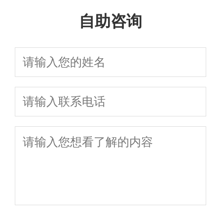
规：协议离婚与
咨询全攻略，本地
｜快速处理财产
自助咨询
诉讼离婚全流程
专业团队这样选不
分割与孩子抚养
避坑指南
吃亏
权纠纷｜2026年
离婚必备法律指
南