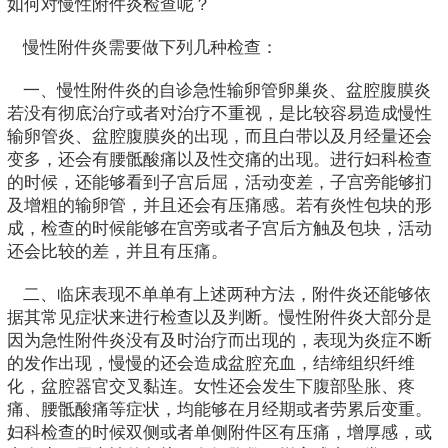
如何对慢性附件炎检查呢？
慢性附件炎需要做下列几种检查：
一、慢性附件炎的自诊急性输卵管卵巢炎、盆腔腹膜炎
若没有彻底治疗或者对治疗不重视，是比较容易造成慢性
输卵管炎、盆腔腹膜炎的出现，而且白带以及月经量还会
变多，还会有腰骶酸痛以及性交痛的出现。进行妇科检查
的时候，还能够看到子宫后屈，活动变差，子宫旁能够扪
及增粗的输卵管，并且还会有压痛感。若有炎性包块的形
成，检查的时候能够在宫旁或者子宫后方触及包块，活动
还会比较的差，并且有压痛。
二、临床表现不单单有上述两种方法，附件炎还能够依
据其常见症状来进行检查以及判断。慢性附件炎大部分是
因为急性附件炎没有及时治疗而出现的，表现为炎症不断
的发作出现，慢慢的还会造成盆腔充血，结缔组织纤维
化，盆腔器官交叉黏连。女性还会发生下腹部坠胀、疼
痛、腰骶酸痛等症状，均能够在月经期或者劳累后变重。
妇科检查的时候双侧或者单侧附件区有压痛，增厚感，或