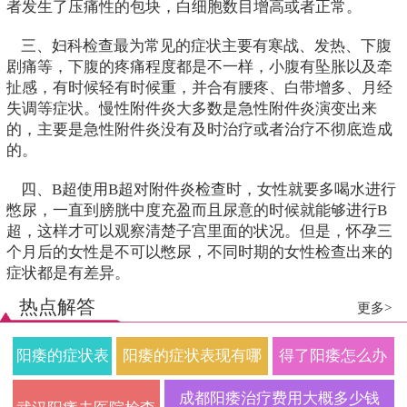
者发生了压痛性的包块，白细胞数目增高或者正常。
三、妇科检查最为常见的症状主要有寒战、发热、下腹
剧痛等，下腹的疼痛程度都是不一样，小腹有坠胀以及牵
扯感，有时候轻有时候重，并合有腰疼、白带增多、月经
失调等症状。慢性附件炎大多数是急性附件炎演变出来
的，主要是急性附件炎没有及时治疗或者治疗不彻底造成
的。
四、B超使用B超对附件炎检查时，女性就要多喝水进行
憋尿，一直到膀胱中度充盈而且尿意的时候就能够进行B
超，这样才可以观察清楚子宫里面的状况。但是，怀孕三
个月后的女性是不可以憋尿，不同时期的女性检查出来的
症状都是有差异。
热点解答
更多>
阳痿的症状表
阳痿的症状表现有哪
得了阳痿怎么办
现有哪些？阳
些？2026年科学治疗
需要做哪些检查
成都阳痿治疗费用大概多少钱