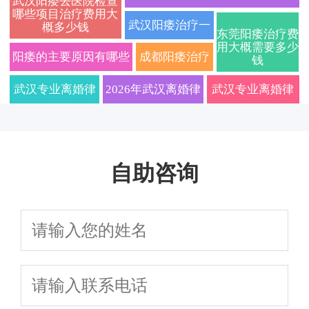
武汉阳痿去医院检查
哪些项目治疗费用大
痿怎么治疗才
方法与日常调理指南
日常注意什么
2026
武汉阳痿治疗一
概多少钱
东莞阳痿治疗费
能有效恢复
用大概需要多少
般需要多少钱
阳痿的主要原因有哪些
成都阳痿治疗
钱
及日常预防措施
费用大概多少
武汉专业离婚律
2026年武汉离婚律
武汉专业离婚律
师解读2026新
师收费标准及在线
师在线免费咨询
规：协议离婚与
咨询全攻略，本地
｜快速处理财产
自助咨询
诉讼离婚全流程
专业团队这样选不
分割与孩子抚养
避坑指南
吃亏
权纠纷｜2026年
离婚必备法律指
南