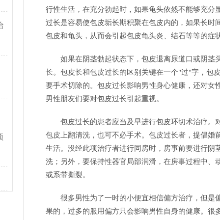
行性生活，在充分勃起时，如果龟头依然不能够充分
过长是容易使包皮垢长期积聚在包皮内的，如果长时
治
包皮和龟头，从而会引起包皮龟头炎、结石等等的症
如果在阴茎勃起状态下，包皮退离尿道口或阴茎
长。包皮长和包皮过长的区别关键在一个"过"字，包
要手术切除的。包皮过长影响男性身心健康，还对女
男性朋友们要对包皮过长引起重视。
包皮过长的患者应当及早进行包皮环切术治疗。
包皮上翻清洗，也可不必手术。包皮过长者，提倡婚
预
生活。没经此项治疗者进行同房时，房事前要进行阴
洗；另外，要保持性器官局部润滑，在房事过程中、
或系带撕裂。
很多男性为了一时的小便宜相信偏方治疗，但是
果的，过多的服用偏方只会影响男性自身的健康。很