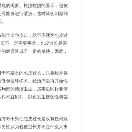
显现的现象。根据数据的显示，包皮
间没能够进行清洗，这时就会刺激到
状。
头能伸出包皮口，就不应视为包皮过
皮长不一定需要手术，包皮过长是需
性的健康造成了一定的威胁，因此，
对于不发炎的包皮过长，只要经常将
前做包皮环切术。经治疗后再开始性
茎局部的清洁卫生，房事后同样要清
动作不宜剧烈，以免发生嵌顿性包茎
偏方对于男性包皮过长是没有任何效
多男性认为包皮过长并不是什么大事