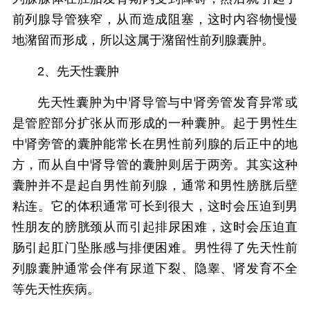
前列腺导管狭窄，从而造成阻塞，这时内容物慢慢
地潴留而形成，所以这属于潴留性前列腺囊肿。
2、先天性囊肿
先天性囊肿为中肾导管与中肾旁管发育异常或
是管腔部分扩张从而形成的一种囊肿。起于男性生
中肾旁管的囊肿能常长在男性前列腺的后正中的地
方，而从自中肾导管的囊肿则居于两旁。其实这种
囊肿并不是起自男性前列腺，通常和男性膀胱后壁
粘连。它的体积通常可长到很大，这时会压迫到男
性朋友的膀胱颈从而引起排尿困难，这时会压迫直
肠引起肛门坠胀感与排便困难。男性得了先天性前
列腺囊肿通常会伴有尿道下裂、隐睾、肾发育不全
等先天性疾病。