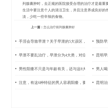
列腺囊肿时，去正规的医院接受合理的治疗才是最重
生活中要注意个人的清洁卫生，并且注意养成良好的
淡，少吃一些辛辣的食物。
上一篇：
怎么治疗前列腺囊肿好
手淫会导致早泄？关于早泄的5大误区，很多人都中
预防早
早泄不要乱治疗，早泄分为4大类，对症治疗很关键
昆明早
男性阳痿不只是与年龄有关，还与这8大因素有关！
男人喝
注意，有这6种特征的男人容易阳痿，要小心预防！
昆明治