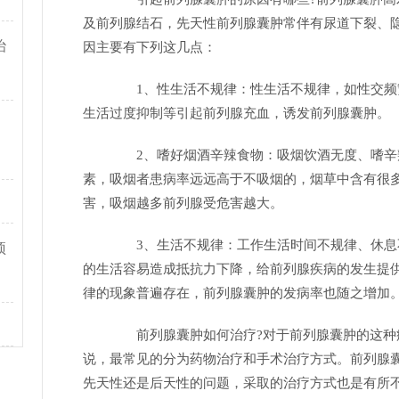
及前列腺结石，先天性前列腺囊肿常伴有尿道下裂、
治
因主要有下列这几点：
1、性生活不规律：性生活不规律，如性交频
生活过度抑制等引起前列腺充血，诱发前列腺囊肿。
2、嗜好烟酒辛辣食物：吸烟饮酒无度、嗜辛
素，吸烟者患病率远远高于不吸烟的，烟草中含有很
害，吸烟越多前列腺受危害越大。
3、生活不规律：工作生活时间不规律、休息
预
的生活容易造成抵抗力下降，给前列腺疾病的发生提
律的现象普遍存在，前列腺囊肿的发病率也随之增加
前列腺囊肿如何治疗?对于前列腺囊肿的这种
说，最常见的分为药物治疗和手术治疗方式。前列腺
先天性还是后天性的问题，采取的治疗方式也是有所