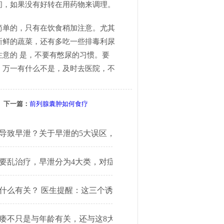
间，如果没有好转在用药物来调理。
单的，只有在饮食稍加注意。尤其
新鲜的蔬菜，还有多吃一些排毒利尿
意的 是，不要有憋尿的习惯。要
。万一有什么不是，及时去医院，不
下一篇：
前列腺囊肿如何食疗
导致早泄？关于早泄的5大误区，很多人都中招了
要乱治疗，早泄分为4大类，对症治疗很关键！
什么有关？ 医生提醒：这三个诱因请避而远之！
？
痿不只是与年龄有关，还与这8大因素有关！