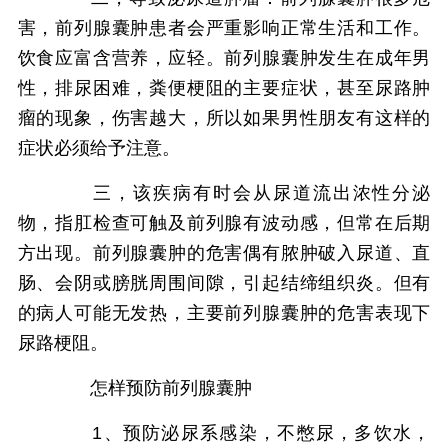
害，前列腺囊肿患者会严重影响正常生活和工作。
饮食应富含营养，应轻。前列腺囊肿发生在成年男
性，排尿困难，粪便梗阻的主要症状，甚至尿路肿
瘤的现象，伤害越大，所以如果男性朋友有这样的
症状必须给予注意。
三，该疾病有时会从尿道流出浓性分泌
物，指肛检查可触及前列腺有波动感，但常在后期
方出现。前列腺囊肿的危害偶有脓肿破入尿道、直
肠、会阴或膀胱周围间隙，引起结缔组织炎。但有
的病人可能无发热，主要前列腺囊肿的危害表现下
尿路梗阻。
怎样预防前列腺囊肿
1、预防泌尿系感染，不憋尿，多饮水，