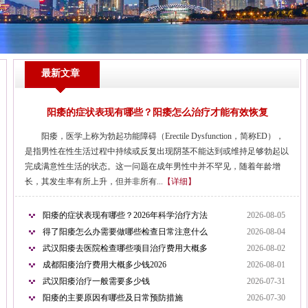
最新文章
阳痿的症状表现有哪些？阳痿怎么治疗才能有效恢复
阳痿，医学上称为勃起功能障碍（Erectile Dysfunction，简称ED），
是指男性在性生活过程中持续或反复出现阴茎不能达到或维持足够勃起以
完成满意性生活的状态。这一问题在成年男性中并不罕见，随着年龄增
长，其发生率有所上升，但并非所有...
【详细】
阳痿的症状表现有哪些？2026年科学治疗方法
2026-08-05
得了阳痿怎么办需要做哪些检查日常注意什么
2026-08-04
武汉阳痿去医院检查哪些项目治疗费用大概多
2026-08-02
成都阳痿治疗费用大概多少钱2026
2026-08-01
武汉阳痿治疗一般需要多少钱
2026-07-31
阳痿的主要原因有哪些及日常预防措施
2026-07-30