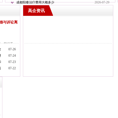
成都阳痿治疗费用大概多少
2026-07-29
高企资讯
离婚与诉讼离
师，我经手
攻
07-26
【详细】
财
07-24
和
07-23
离
07-22